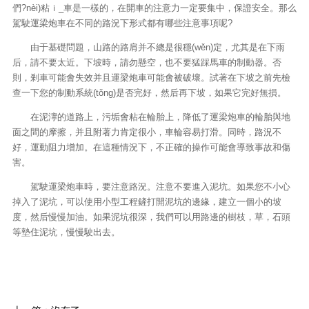
們?nèi)粘ｉ_車是一樣的，在開車的注意力一定要集中，保證安全。那么
駕駛運梁炮車在不同的路況下形式都有哪些注意事項呢?
由于基礎問題，山路的路肩并不總是很穩(wěn)定，尤其是在下雨
后，請不要太近。下坡時，請勿懸空，也不要猛踩馬車的制動器。否
則，剎車可能會失效并且運梁炮車可能會被破壞。試著在下坡之前先檢
查一下您的制動系統(tǒng)是否完好，然后再下坡，如果它完好無損。
在泥濘的道路上，污垢會粘在輪胎上，降低了運梁炮車的輪胎與地
面之間的摩擦，并且附著力肯定很小，車輪容易打滑。同時，路況不
好，運動阻力增加。在這種情況下，不正確的操作可能會導致事故和傷
害。
駕駛運梁炮車時，要注意路況。注意不要進入泥坑。如果您不小心
掉入了泥坑，可以使用小型工程鏟打開泥坑的邊緣，建立一個小的坡
度，然后慢慢加油。如果泥坑很深，我們可以用路邊的樹枝，草，石頭
等墊住泥坑，慢慢駛出去。